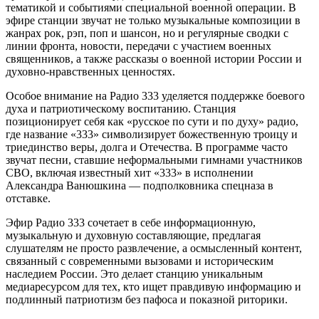
тематикой и событиями специальной военной операции. В
эфире станции звучат не только музыкальные композиции в
жанрах рок, рэп, поп и шансон, но и регулярные сводки с
линии фронта, новости, передачи с участием военных
священников, а также рассказы о военной истории России и
духовно-нравственных ценностях.
Особое внимание на Радио 333 уделяется поддержке боевого
духа и патриотическому воспитанию. Станция
позиционирует себя как «русское по сути и по духу» радио,
где название «333» символизирует божественную троицу и
триединство веры, долга и Отечества. В программе часто
звучат песни, ставшие неформальными гимнами участников
СВО, включая известный хит «333» в исполнении
Александра Ванюшкина — подполковника спецназа в
отставке.
Эфир Радио 333 сочетает в себе информационную,
музыкальную и духовную составляющие, предлагая
слушателям не просто развлечение, а осмысленный контент,
связанный с современными вызовами и историческим
наследием России. Это делает станцию уникальным
медиаресурсом для тех, кто ищет правдивую информацию и
подлинный патриотизм без пафоса и показной риторики.