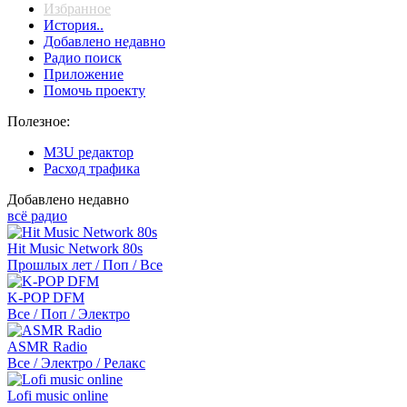
Избранное
История..
Добавлено недавно
Радио поиск
Приложение
Помочь проекту
Полезное:
M3U редактор
Расход трафика
Добавлено недавно
всё радио
Hit Music Network 80s
Прошлых лет / Поп / Все
K-POP DFM
Все / Поп / Электро
ASMR Radio
Все / Электро / Релакс
Lofi music online