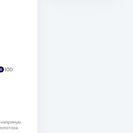
100
напрямую.
иопотока.