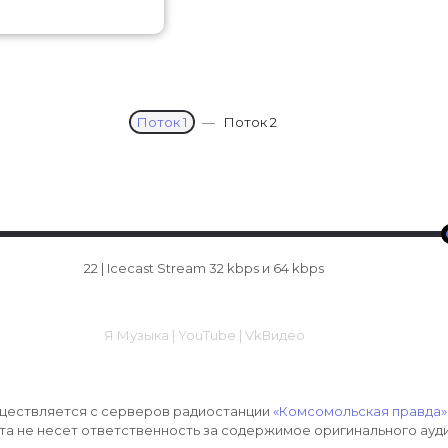
Поток 1
—
Поток 2
22 |
Icecast Stream 32 kbps и 64 kbps
Я Музыка | YouTube | VkВидео
ществляется с серверов радиостанции
«Комсомольская правда»
та не несет ответственность за содержимое оригинального ауд