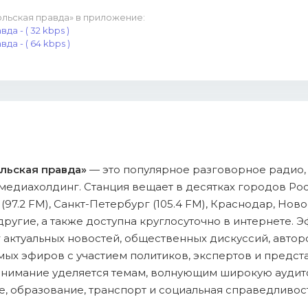
льская правда» в приложение:
а - ( 32 kbps )
а - ( 64 kbps )
льская правда»
— это популярное разговорное радио
едиахолдинг. Станция вещает в десятках городов Рос
97.2 FM), Санкт-Петербург (105.4 FM), Краснодар, Нов
другие, а также доступна круглосуточно в интернете. 
 актуальных новостей, общественных дискуссий, автор
ых эфиров с участием политиков, экспертов и предст
 внимание уделяется темам, волнующим широкую аудит
е, образование, транспорт и социальная справедливост