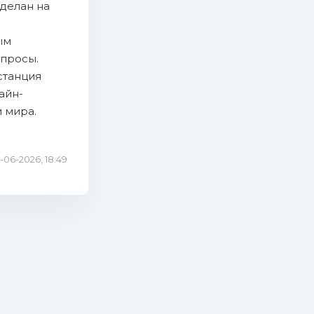
делан на
ым
опросы.
станция
айн-
 мира.
1-06-2026, 18:49