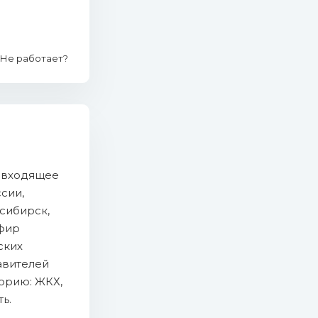
Не работает?
, входящее
сии,
осибирск,
Эфир
ских
авителей
орию: ЖКХ,
ь.