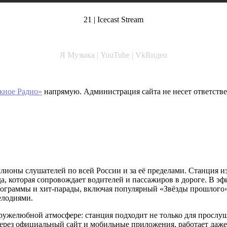
21 |
Icecast Stream
Я Музыка | YouTube | VkВидео
жное Радио»
напрямую. Администрация сайта не несет ответстве
лионы слушателей по всей России и за её пределами. Станция и
да, которая сопровождает водителей и пассажиров в дороге. В 
рограммы и хит-парады, включая популярный «Звёзды прошлого»
елодиями.
ужелюбной атмосфере: станция подходит не только для прослуши
через официальный сайт и мобильные приложения, работает даже