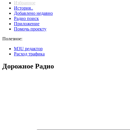
Избранное
История..
Добавлено недавно
Радио поиск
Приложение
Помочь проекту
Полезное:
M3U редактор
Расход трафика
Дорожное Радио